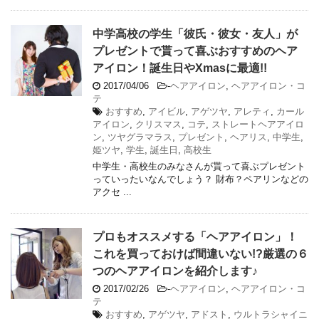
中学高校の学生「彼氏・彼女・友人」が
プレゼントで貰って喜ぶおすすめのヘア
アイロン！誕生日やXmasに最適!!
2017/04/06
-
ヘアアイロン
,
ヘアアイロン・コ
テ
おすすめ
,
アイビル
,
アゲツヤ
,
アレティ
,
カール
アイロン
,
クリスマス
,
コテ
,
ストレートヘアアイロ
ン
,
ツヤグラマラス
,
プレゼント
,
ヘアリス
,
中学生
,
姫ツヤ
,
学生
,
誕生日
,
高校生
中学生・高校生のみなさんが貰って喜ぶプレゼント
っていったいなんでしょう？ 財布？ペアリンなどの
アクセ ...
プロもオススメする「ヘアアイロン」！
これを買っておけば間違いない!?厳選の６
つのヘアアイロンを紹介します♪
2017/02/26
-
ヘアアイロン
,
ヘアアイロン・コ
テ
おすすめ
,
アゲツヤ
,
アドスト
,
ウルトラシャイニ