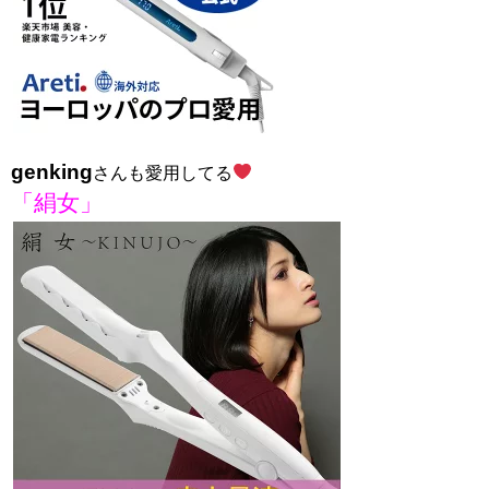
genking
さんも愛用してる
「絹女」