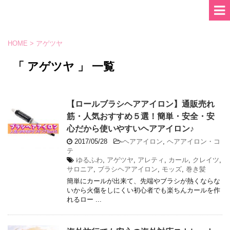
HOME
>
アゲツヤ
「 アゲツヤ 」 一覧
【ロールブラシヘアアイロン】通販売れ
筋・人気おすすめ５選！簡単・安全・安
心だから使いやすいヘアアイロン♪
2017/05/28
-
ヘアアイロン
,
ヘアアイロン・コ
テ
ゆるふわ
,
アゲツヤ
,
アレティ
,
カール
,
クレイツ
,
サロニア
,
ブラシヘアアイロン
,
モッズ
,
巻き髪
簡単にカールが出来て、先端やブラシが熱くならな
いから火傷をしにくい初心者でも楽ちんカールを作
れるロー ...