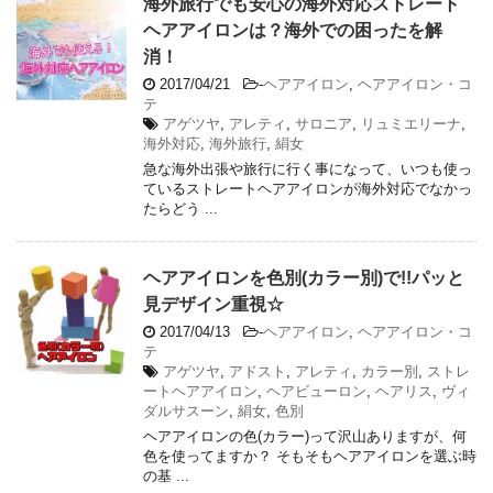
海外旅行でも安心の海外対応ストレート
ヘアアイロンは？海外での困ったを解
消！
2017/04/21
-
ヘアアイロン
,
ヘアアイロン・コ
テ
アゲツヤ
,
アレティ
,
サロニア
,
リュミエリーナ
,
海外対応
,
海外旅行
,
絹女
急な海外出張や旅行に行く事になって、いつも使っ
ているストレートヘアアイロンが海外対応でなかっ
たらどう ...
ヘアアイロンを色別(カラー別)で!!パッと
見デザイン重視☆
2017/04/13
-
ヘアアイロン
,
ヘアアイロン・コ
テ
アゲツヤ
,
アドスト
,
アレティ
,
カラー別
,
ストレ
ートヘアアイロン
,
ヘアビューロン
,
ヘアリス
,
ヴィ
ダルサスーン
,
絹女
,
色別
ヘアアイロンの色(カラー)って沢山ありますが、何
色を使ってますか？ そもそもヘアアイロンを選ぶ時
の基 ...