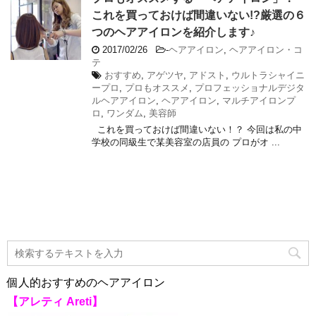
これを買っておけば間違いない!?厳選の６
つのヘアアイロンを紹介します♪
2017/02/26
-
ヘアアイロン
,
ヘアアイロン・コ
テ
おすすめ
,
アゲツヤ
,
アドスト
,
ウルトラシャイニ
ープロ
,
プロもオススメ
,
プロフェッショナルデジタ
ルヘアアイロン
,
ヘアアイロン
,
マルチアイロンプ
ロ
,
ワンダム
,
美容師
これを買っておけば間違いない！？ 今回は私の中
学校の同級生で某美容室の店員の プロがオ ...
個人的おすすめのヘアアイロン
【アレティ Areti】