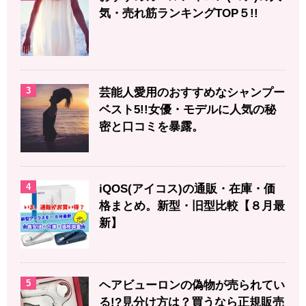
気・売れ筋ランキングTOP５!!
3
芸能人愛用のおすすめなシャンプー
ベスト5!!女優・モデルに人気の秘
密と口コミを暴露。
4
iQOS(アイコス)の通販・在庫・価
格まとめ。新型・旧型比較【８月最
新】
5
ヘアビューロンの偽物が売られてい
る!?見分け方は？買うなら正規販売