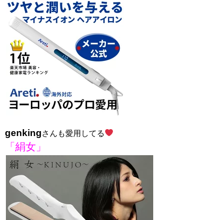
genking
さんも愛用してる
「絹女」