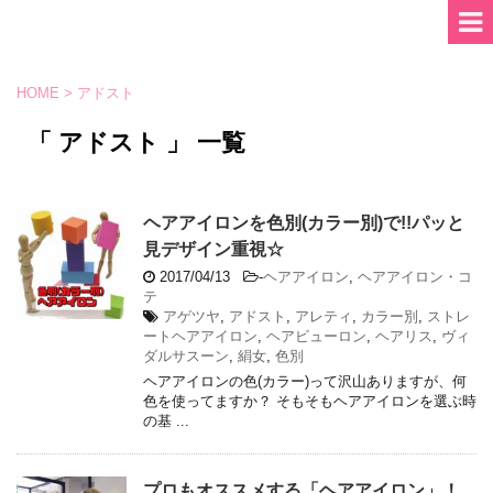
HOME
>
アドスト
「 アドスト 」 一覧
ヘアアイロンを色別(カラー別)で!!パッと
見デザイン重視☆
2017/04/13
-
ヘアアイロン
,
ヘアアイロン・コ
テ
アゲツヤ
,
アドスト
,
アレティ
,
カラー別
,
ストレ
ートヘアアイロン
,
ヘアビューロン
,
ヘアリス
,
ヴィ
ダルサスーン
,
絹女
,
色別
ヘアアイロンの色(カラー)って沢山ありますが、何
色を使ってますか？ そもそもヘアアイロンを選ぶ時
の基 ...
プロもオススメする「ヘアアイロン」！