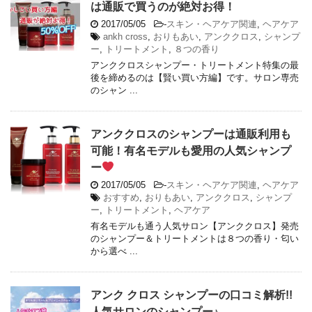
は通販で買うのが絶対お得！
2017/05/05
-
スキン・ヘアケア関連
,
ヘアケア
ankh cross
,
おりもあい
,
アンククロス
,
シャンプ
ー
,
トリートメント
,
８つの香り
アンククロスシャンプー・トリートメント特集の最
後を締めるのは【賢い買い方編】です。サロン専売
のシャン ...
アンククロスのシャンプーは通販利用も
可能！有名モデルも愛用の人気シャンプ
ー
2017/05/05
-
スキン・ヘアケア関連
,
ヘアケア
おすすめ
,
おりもあい
,
アンククロス
,
シャンプ
ー
,
トリートメント
,
ヘアケア
有名モデルも通う人気サロン【アンククロス】発売
のシャンプー＆トリートメントは８つの香り・匂い
から選べ ...
アンク クロス シャンプーの口コミ解析!!
人気サロンのシャンプー♪