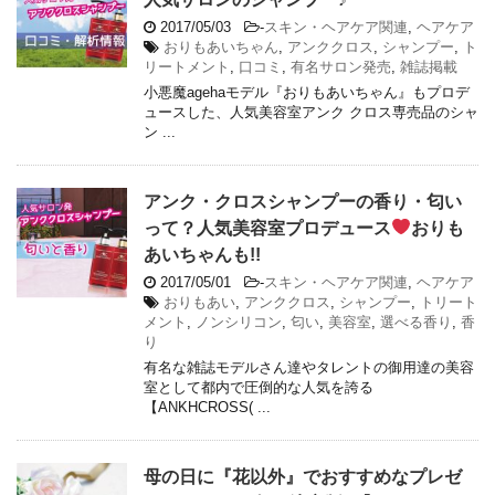
2017/05/03
-
スキン・ヘアケア関連
,
ヘアケア
おりもあいちゃん
,
アンククロス
,
シャンプー
,
ト
リートメント
,
口コミ
,
有名サロン発売
,
雑誌掲載
小悪魔agehaモデル『おりもあいちゃん』もプロデ
ュースした、人気美容室アンク クロス専売品のシャ
ン ...
アンク・クロスシャンプーの香り・匂い
って？人気美容室プロデュース
おりも
あいちゃんも!!
2017/05/01
-
スキン・ヘアケア関連
,
ヘアケア
おりもあい
,
アンククロス
,
シャンプー
,
トリート
メント
,
ノンシリコン
,
匂い
,
美容室
,
選べる香り
,
香
り
有名な雑誌モデルさん達やタレントの御用達の美容
室として都内で圧倒的な人気を誇る
【ANKHCROSS( ...
母の日に『花以外』でおすすめなプレゼ