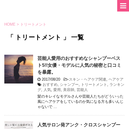
HOME
>
トリートメント
「 トリートメント 」 一覧
芸能人愛用のおすすめなシャンプーベス
ト5!!女優・モデルに人気の秘密と口コミ
を暴露。
2017/08/20
-
スキン・ヘアケア関連
,
ヘアケア
おすすめ
,
シャンプー
,
トリートメント
,
ランキン
グ
,
人気
,
愛用
,
美容師
,
芸能人
髪のキレイなモデルさんや芸能人たちがどういった
風にヘアケアをしているのか気になる方も多いんじ
ゃないで ...
人気サロン発アンク・クロスシャンプー