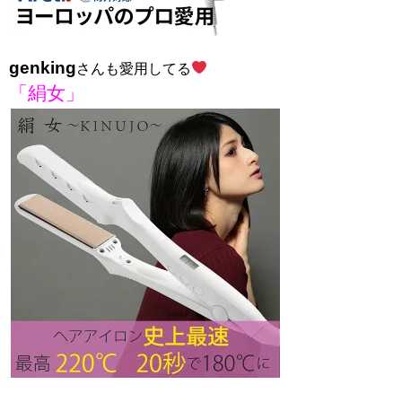
genking
さんも愛用してる
「絹女」