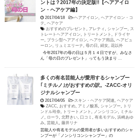
ントは？2017年の決定版!!【ヘアアイロ
ン・ヘアケア編】
2017/04/18
-
ヘアアイロン
,
ヘアアイロン・コ
テ
,
ヘアケア
おすすめのプレゼント
,
アレティ
,
シャンプー
,
ス
トレートヘアアイロン
,
トリートメント
,
ドライヤ
ー
,
ブラシ型ヘアアイロン
,
ヘアケア用品
,
ヘアビュ
ーロン
,
リュミエリーナ
,
母の日
,
絹女
,
花以外
今年2017年の母の日は５月１４日ですが、みなさ
ん「母の日のプレゼント」ってもう決まり ...
多くの有名芸能人が愛用するシャンプー
｢ミチルノ｣がおすすめの訳。-ZACC-オリ
ジナルシャンプー
2017/04/05
-
スキン・ヘアケア関連
,
ヘアケア
ZACC
,
おすすめ
,
アミノ酸系
,
シャンプー
,
トリ
ンドル玲奈
,
トリートメント
,
ノンシリコン
,
ミチル
ノ
,
ローラ
,
北野きい
,
口コミ
,
有名モデル
,
浜崎あゆ
み
,
芸能人
,
藤井リナ
芸能人や有名モデルの愛用者が多いおすすめのシャ
ンプーが「ノンシリコンシャンプー」の