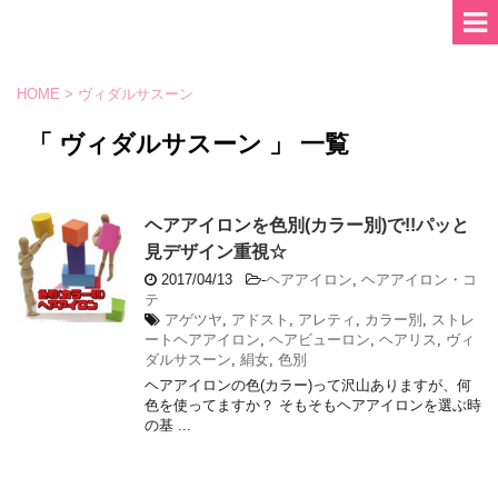
HOME
>
ヴィダルサスーン
「 ヴィダルサスーン 」 一覧
ヘアアイロンを色別(カラー別)で!!パッと
見デザイン重視☆
2017/04/13
-
ヘアアイロン
,
ヘアアイロン・コ
テ
アゲツヤ
,
アドスト
,
アレティ
,
カラー別
,
ストレ
ートヘアアイロン
,
ヘアビューロン
,
ヘアリス
,
ヴィ
ダルサスーン
,
絹女
,
色別
ヘアアイロンの色(カラー)って沢山ありますが、何
色を使ってますか？ そもそもヘアアイロンを選ぶ時
の基 ...