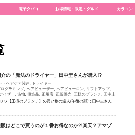
電子タバコ
お得情報・限定・グルメ
カラコン
覧
介の「魔法のドライヤー」田中圭さんが購入!?
ン・ヘアケア関連
,
ドライヤー
プログラミング
,
ヘアビューザー
,
ヘアビューロン
,
リフトアップ
,
ナイザー
,
偽物
,
模造品
,
正規店
,
正規販売
,
王様のブランチ
,
田中圭
のＴＢＳ【王様のブランチ】の買い物の達人(午後の部)で田中圭さん
販はどこで買うのが１番お得なのか?!楽天？アマゾ