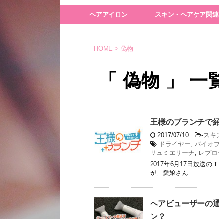
ヘアアイロン
スキン・ヘアケア関連
HOME
>
偽物
「 偽物 」 一
王様のブランチで紹
2017/07/10
-
スキ
ドライヤー
,
バイオ
リュミエリーナ
,
レプロ
2017年6月17日放送
が、愛娘さん ...
ヘアビューザーの通
ン？