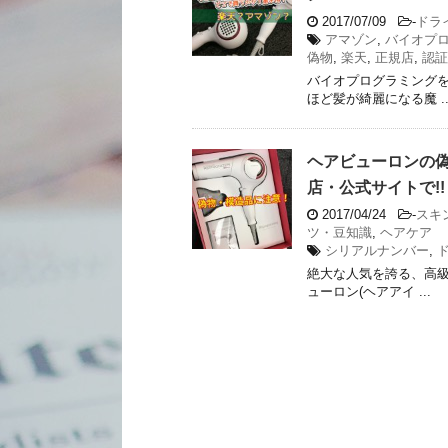
2017/07/09
-
ドラ
アマゾン
,
バイオプ
偽物
,
楽天
,
正規店
,
認証
バイオプログラミング
ほど髪が綺麗になる魔 ..
ヘアビューロンの偽
店・公式サイトで!!
2017/04/24
-
スキ
ツ・豆知識
,
ヘアケア
シリアルナンバー
,
絶大な人気を誇る、高級
ューロン(ヘアアイ ...