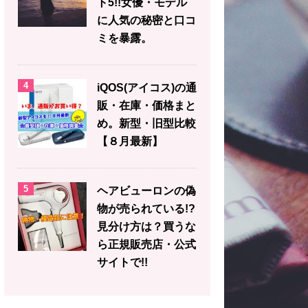
ト5!!女優・モデル
に人気の秘密と口コ
ミを暴露。
4
iQOS(アイコス)の通
販・在庫・価格まと
め。新型・旧型比較
【８月最新】
5
ヘアビューロンの偽
物が売られている!?
見分け方は？買うな
ら正規販売店・公式
サイトで!!