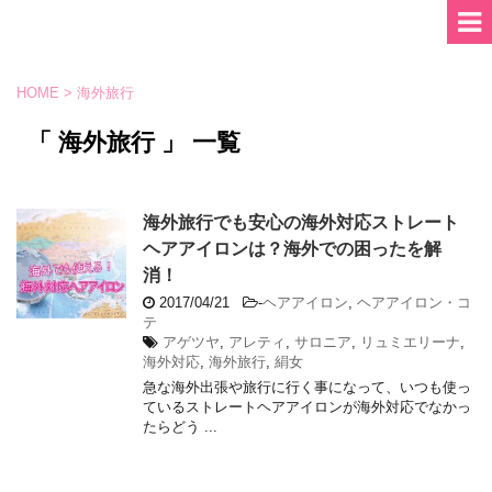
HOME
>
海外旅行
「 海外旅行 」 一覧
海外旅行でも安心の海外対応ストレート
ヘアアイロンは？海外での困ったを解
消！
2017/04/21
-
ヘアアイロン
,
ヘアアイロン・コ
テ
アゲツヤ
,
アレティ
,
サロニア
,
リュミエリーナ
,
海外対応
,
海外旅行
,
絹女
急な海外出張や旅行に行く事になって、いつも使っ
ているストレートヘアアイロンが海外対応でなかっ
たらどう ...