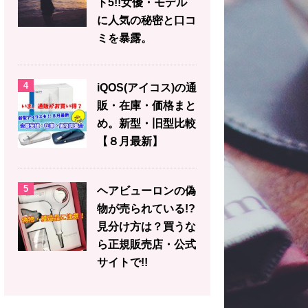
ト5!!女優・モデル
に人気の秘密と口コ
ミを暴露。
4
iQOS(アイコス)の通
販・在庫・価格まと
め。新型・旧型比較
【８月最新】
5
ヘアビューロンの偽
物が売られている!?
見分け方は？買うな
ら正規販売店・公式
サイトで!!