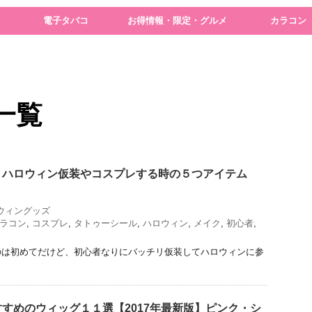
電子タバコ
お得情報・限定・グルメ
カラコン
 一覧
！ハロウィン仮装やコスプレする時の５つアイテム
ウィングッズ
ラコン
,
コスプレ
,
タトゥーシール
,
ハロウィン
,
メイク
,
初心者
,
のは初めてだけど、初心者なりにバッチリ仮装してハロウィンに参
すめのウィッグ１１選【2017年最新版】ピンク・シ