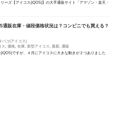
リーズ【アイコス(iQOS)】の大手通販サイト「アマゾン・楽天・
OS通販在庫・値段価格状況は？コンビニでも買える？
タバコ(アイコス)
コス
,
価格
,
在庫
,
新型アイコス
,
最新
,
通販
(iQOS)ですが、４月にアイコスに大きな動きが２つありました