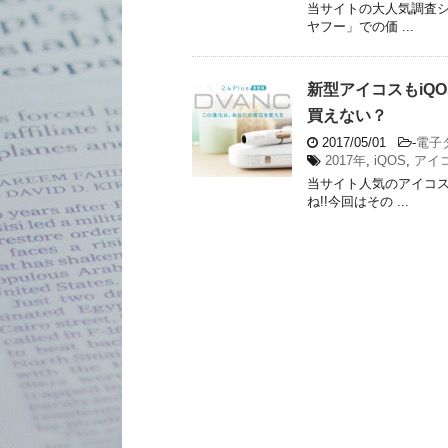
当サイトの大人気調査シ
ヤフー」での価 ...
新型アイコスもiQ
買えない？
2017/05/01
-
電子
2017年
,
iQOS
,
アイ
当サイト人気のアイコス
ね!!今回はその ...