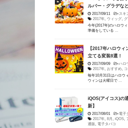
ルバー・グラデな
2017/09/11
-
スキ
2017年
,
ウィッグ
,
グ
今年(2017年)のハ
準備をしている ...
【2017年ハロウ
立てる変装8選！
2017/09/09
-
ハロ
2017年
,
おすすめ
,
コ
毎年10月31日はハロ
ウィンは火曜日で ...
iQOS(アイコス
新】
2017/08/01
-
電子
2017年
,
8月
,
iQOS
,
通販
,
電子タバコ