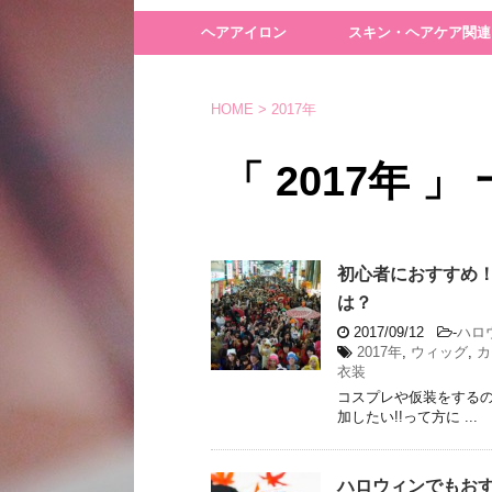
ヘアアイロン
スキン・ヘアケア関連
HOME
>
2017年
「 2017年 」
初心者におすすめ
は？
2017/09/12
-
ハロ
2017年
,
ウィッグ
,
カ
衣装
コスプレや仮装をする
加したい!!って方に ...
ハロウィンでもおす