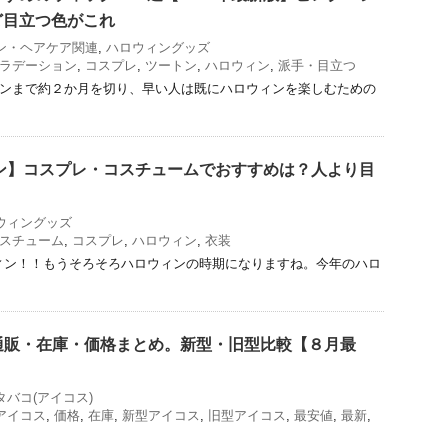
ど目立つ色がこれ
ン・ヘアケア関連
,
ハロウィングッズ
ラデーション
,
コスプレ
,
ツートン
,
ハロウィン
,
派手・目立つ
ロウィンまで約２か月を切り、早い人は既にハロウィンを楽しむための
ィン】コスプレ・コスチュームでおすすめは？人より目
ウィングッズ
スチューム
,
コスプレ
,
ハロウィン
,
衣装
ウィン！！もうそろそろハロウィンの時期になりますね。今年のハロ
)の通販・在庫・価格まとめ。新型・旧型比較【８月最
タバコ(アイコス)
アイコス
,
価格
,
在庫
,
新型アイコス
,
旧型アイコス
,
最安値
,
最新
,