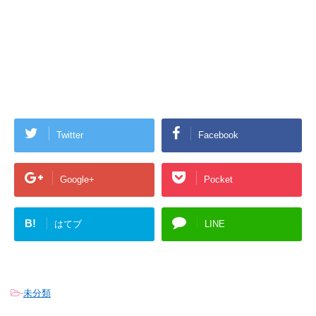
Twitter
Facebook
Google+
Pocket
B!
はてブ
LINE
-
未分類