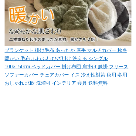
ブランケット 掛け毛布 あったか 厚手 マルチカバー 秋冬
暖かい 毛布 ふわふわ ひざ掛け 洗える シングル
100×150cm ベッドカバー 掛け布団 肩掛け 膝掛 フリース
ソファーカバー チェアカバー イス 冷え性対策 秋用 冬用
おしゃれ 北欧 洗濯可 インテリア 寝具 送料無料